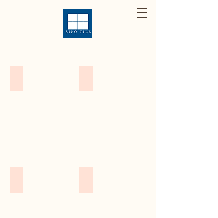
CAS6210-1
CAS6214-1
QD88002
AG66033