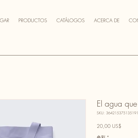
GAR
PRODUCTOS
CATÁLOGOS
ACERCA DE
CO
El agua que 
SKU: 36421537513519
Precio
20,00 US$
色彩
*