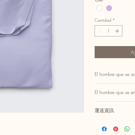
Cantidad
*
Ag
El hombre que se a
這是產品詳情，適合
El hombre que se e
寸、材料、保固和清
品的獨特之處，以及
這是退貨與退款政策
能在購買之前清楚了
運送資訊
產品。撰寫政策時,請
客有信心和决心購買
有信心購買您的產品.
這是個運送政策,適
資訊。撰寫政策時,請